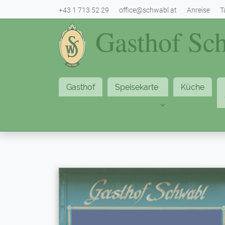
+43 1 713 52 29
office@schwabl.at
Anreise
T
Gasthof Sc
Gasthof
Speisekarte
Küche