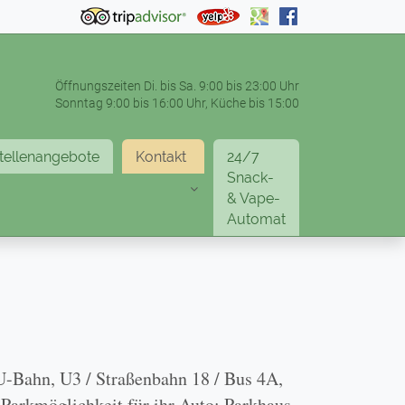
Öffnungszeiten Di. bis Sa. 9:00 bis 23:00 Uhr
Sonntag 9:00 bis 16:00 Uhr, Küche bis 15:00
tellenangebote
Kontakt
24/7
Snack-
& Vape-
Automat
 U-Bahn, U3 / Straßenbahn 18 / Bus 4A,
Parkmöglichkeit für ihr Auto: Parkhaus