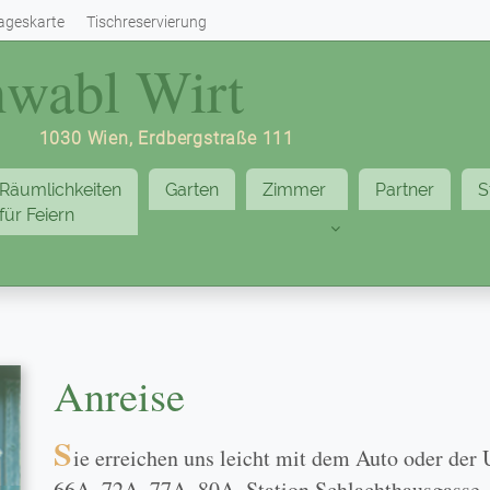
ageskarte
Tischreservierung
hwabl Wirt
1030 Wien, Erdbergstraße 111
Räumlichkeiten
Garten
Zimmer
Partner
S
für Feiern
Anreise
S
ie erreichen uns leicht mit dem Auto oder der
66A, 72A, 77A, 80A, Station Schlachthausgasse. 